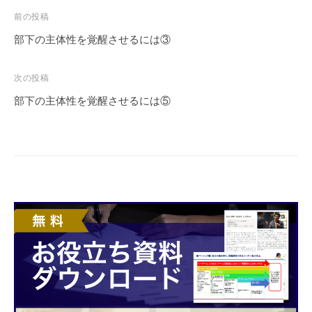
投
前の投稿
稿
部下の主体性を覚醒させるには③
ナ
ビ
次の投稿
ゲ
部下の主体性を覚醒させるには⑤
ー
シ
ョ
ン