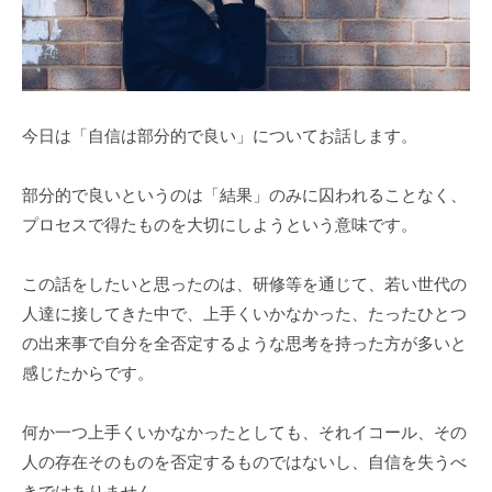
d
グ
m
を
i
ベ
n
ー
ス
今日は「自信は部分的で良い」についてお話します。
に
し
部分的で良いというのは「結果」のみに囚われることなく、
た
プロセスで得たものを大切にしようという意味です。
コ
ン
この話をしたいと思ったのは、研修等を通じて、若い世代の
サ
人達に接してきた中で、上手くいかなかった、たったひとつ
ル
の出来事で自分を全否定するような思考を持った方が多いと
テ
感じたからです。
ィ
ン
何か一つ上手くいかなかったとしても、それイコール、その
グ
人の存在そのものを否定するものではないし、自信を失うべ
会
きではありません。
社