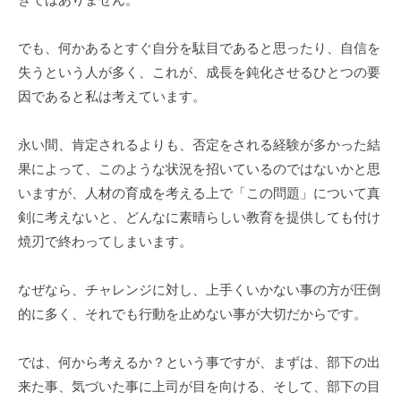
で
す
でも、何かあるとすぐ自分を駄目であると思ったり、自信を
。
失うという人が多く、これが、成長を鈍化させるひとつの要
因であると私は考えています。
永い間、肯定されるよりも、否定をされる経験が多かった結
果によって、このような状況を招いているのではないかと思
いますが、人材の育成を考える上で「この問題」について真
剣に考えないと、どんなに素晴らしい教育を提供しても付け
焼刃で終わってしまいます。
なぜなら、チャレンジに対し、上手くいかない事の方が圧倒
的に多く、それでも行動を止めない事が大切だからです。
では、何から考えるか？という事ですが、まずは、部下の出
来た事、気づいた事に上司が目を向ける、そして、部下の目