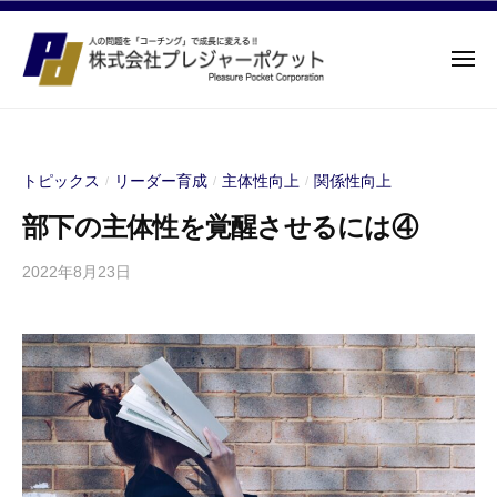
株
ュ
コ
ー
式
ン
会
メ
テ
社
ニ
株
ン
ュ
プ
経
ー
レ
ツ
式
営
ジ
者
へ
会
トピックス
リーダー育成
主体性向上
関係性向上
/
/
/
ャ
支
ス
社
ー
援
部下の主体性を覚醒させるには④
キ
プ
ポ
と
ッ
レ
ケ
組
2022年8月23日
b
プ
ジ
ッ
y
織
ト
ャ
s
変
ー
p
革
e
ポ
。
e
コ
ケ
d
ー
ッ
s
チ
ト
a
ン