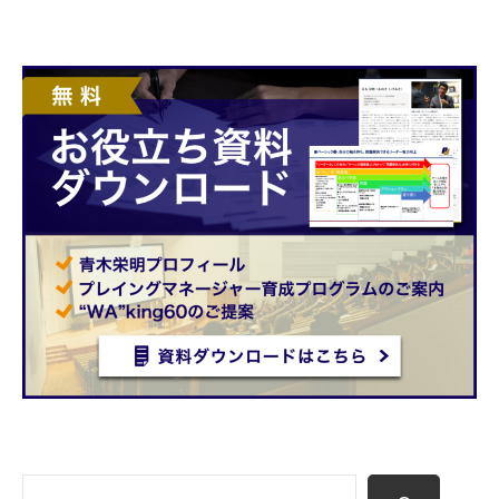
n
で
す
。
検