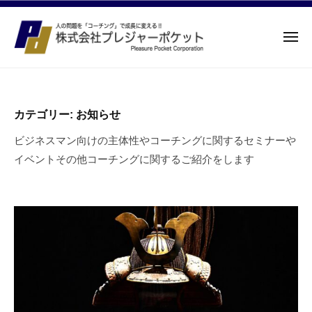
株
ュ
コ
ー
式
ン
会
メ
テ
社
ニ
株
ン
ュ
プ
経
ー
レ
ツ
式
営
ジ
者
へ
会
カテゴリー:
お知らせ
ャ
支
ス
社
ー
援
ビジネスマン向けの主体性やコーチングに関するセミナーや
キ
プ
ポ
と
イベントその他コーチングに関するご紹介をします
ッ
レ
ケ
組
プ
ジ
ッ
織
ト
ャ
変
ー
革
ポ
。
コ
ケ
ー
ッ
チ
ト
ン