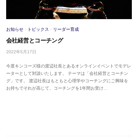
グ
を
ベ
お知らせ
トピックス
リーダー育成
/
/
ー
ス
会社経営とコーチング
に
2022年5月17日
b
し
y
た
今度キンコーズ様の渡辺社長とあるオンラインイベントでモデレ
s
コ
ーターとして対談いたします。 テーマは「会社経営とコーチン
p
ン
グ」です。 渡辺社長はもともと心理学やコーチングにご興味を
e
サ
お持ちでそれが高じて、コーチングを1年間お受け...
e
ル
d
テ
s
ィ
a
ン
d
グ
m
会
i
社