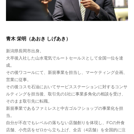
青木 栄明（あおき しげあき）
新潟県長岡市出身。
大卒後入社した山水電気でルートセールスとして全国一位を達
成。
その後ワコールにて、新規事業を担当し、マーケティング企画、
営業に従事。
その後コスモ石油においてサービスステーションに対するコンサ
ルティングを担当後、取引先の1社に事業多角化の相談を受け、
そのまま取引先に転職。
新規事業であるファミレスと中古ゴルフショップの事業化を担
当。
自分が不在でもレベルの落ちない店舗創りを体現し、FCの外食
店舗、小売店をゼロから立ち上げ、全店（4店舗）を全国的に注