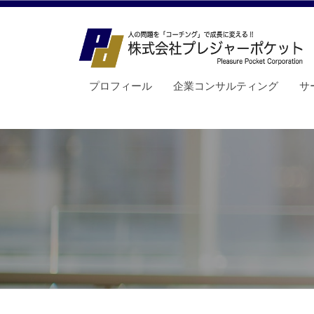
会
コ
社
ン
プ
テ
レ
ン
株
ジ
経
プロフィール
企業コンサルティング
サ
ツ
ャ
営
式
へ
ー
者
会
ス
ポ
支
社
キ
ケ
援
プ
ッ
ッ
と
レ
ト
プ
組
ジ
織
ャ
変
ー
革
。
ポ
コ
ケ