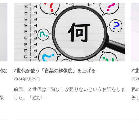
的な
Z世代が使う「言葉の解像度」を上げる
Z
2024年2月29日
20
前回、Ｚ世代は「遊び」が足りないというお話をしま
私
景
した。「遊び...
善し