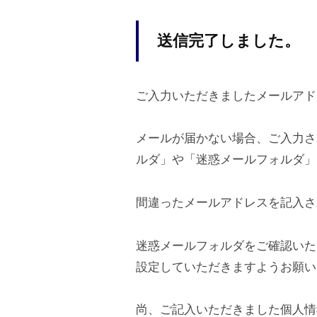
ー
ッ
チ
送
送信完了しました。
ト
ン
信
グ
を
ご入力いただきましたメールアド
完
ベ
ー
了
メールが届かない場合、ご入力さ
ス
ルダ」や「迷惑メールフォルダ」
に
2023
年
し
間違ったメールアドレスを記入さ
3
た
月
コ
迷惑メールフォルダをご確認いただき、
30
ン
設定していただきますようお願い
日
サ
by
ル
speedsadmin
尚、ご記入いただきました個人情
テ