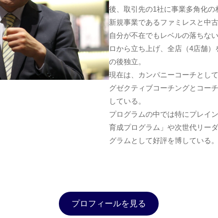
後、取引先の1社に事業多角化の
新規事業であるファミレスと中
自分が不在でもレベルの落ちない
ロから立ち上げ、全店（4店舗）
の後独立。
現在は、カンパニーコーチとし
グゼクティブコーチングとコー
している。
プログラムの中では特にプレイ
育成プログラム」や次世代リー
グラムとして好評を博している
プロフィールを見る