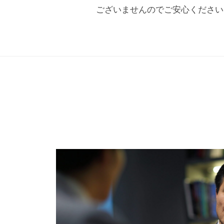
ございませんのでご安心ください
ィ
ン
グ
会
社
で
す
。